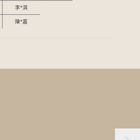
李*淇
陳*嘉