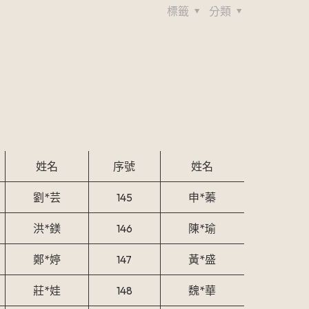
標籤
分類
姓名
序號
姓名
劉*芸
145
申*蓁
洪*鎂
146
陳*瑜
鄭*婷
147
黃*盛
莊*娃
148
魏*華