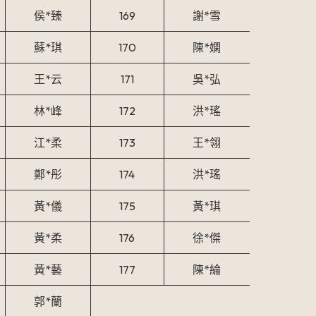
侯*臻
169
謝*雪
蘇*琪
170
陳*嫻
王*云
171
吳*弘
林*峰
172
洪*瑤
江*柔
173
王*翎
鄭*彤
174
洪*瑤
黃*儀
175
黃*琪
黃*柔
176
徐*傑
黃*藝
177
陳*綸
郭*蘭