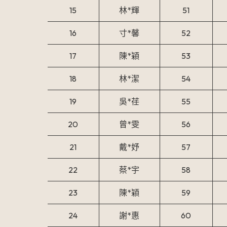
15
林*輝
51
16
寸*馨
52
17
陳*穎
53
18
林*潔
54
19
吳*荏
55
20
曾*雯
56
21
戴*妤
57
22
蔡*宇
58
23
陳*穎
59
24
謝*惠
60