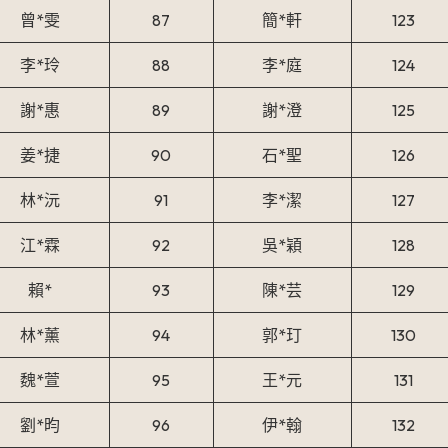
曾*雯
87
簡*軒
123
李*玲
88
李*庭
124
謝*惠
89
謝*澄
125
姜*捷
90
石*聖
126
林*沅
91
李*潔
127
江*霖
92
吳*穎
128
賴*
93
陳*芸
129
林*薰
94
郭*玎
130
魏*萱
95
王*元
131
劉*昀
96
伊*翰
132