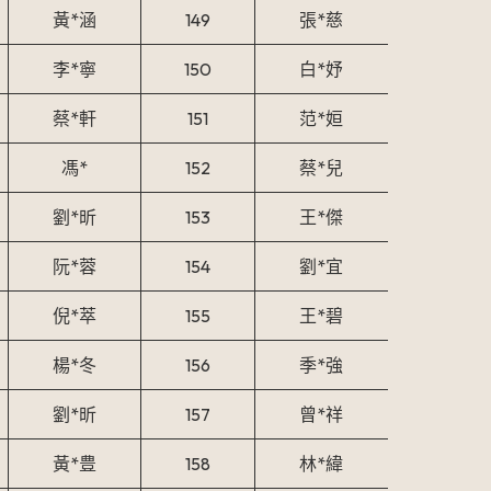
黃*涵
149
張*慈
李*寧
150
白*妤
蔡*軒
151
范*姮
馮*
152
蔡*兒
劉*昕
153
王*傑
阮*蓉
154
劉*宜
倪*萃
155
王*碧
楊*冬
156
季*強
劉*昕
157
曾*祥
黃*豊
158
林*緯