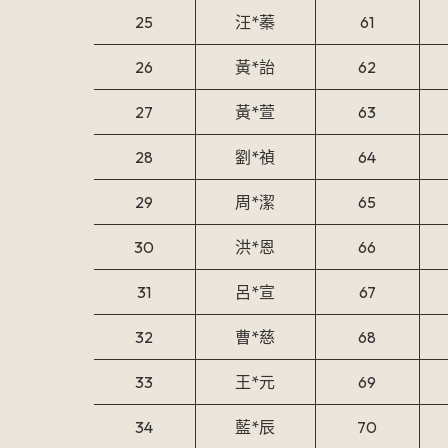
25
汪*蓁
61
26
黃*詒
62
27
黃*萱
63
28
劉*禎
64
29
周*潔
65
30
洪*恩
66
31
呂*宣
67
32
曹*慈
68
33
王*元
69
34
藍*辰
70