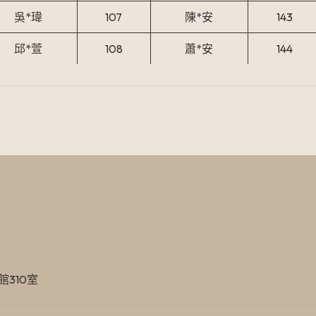
吳*瑋
107
陳*安
143
邱*萱
108
蕭*安
144
館310室