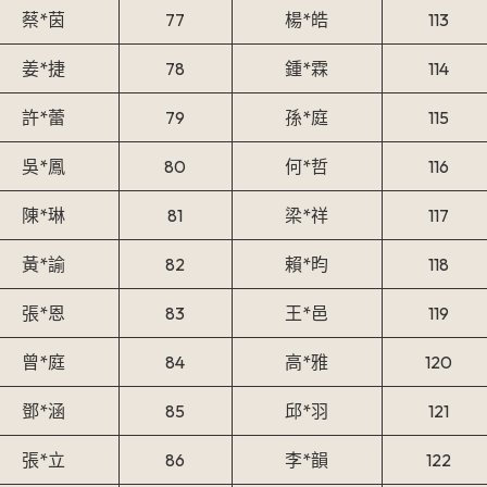
蔡*茵
77
楊*皓
113
姜*捷
78
鍾*霖
114
許*蕾
79
孫*庭
115
吳*鳳
80
何*哲
116
陳*琳
81
梁*祥
117
黃*諭
82
賴*昀
118
張*恩
83
王*邑
119
曾*庭
84
高*雅
120
鄧*涵
85
邱*羽
121
張*立
86
李*韻
122