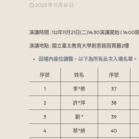
2023 年 11 月 16 日
演講時間 : 112年11月21日(二)14:30演講開始 ( 14:
演講地點 : 國立臺北教育大學創意館雨賢廳2樓
因場內座位調整，以下為所有此次入場名單。
序號
姓名
序號
1
李*修
37
2
許*萍
38
3
劉 *
39
4
蔡*綺
40