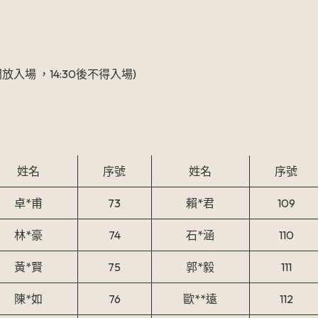
00開放入場 ，14:30後不得入場)
姓名
序號
姓名
序號
卓*甫
73
賴*君
109
林*豪
74
石*涵
110
黃*賢
75
郭*毅
111
陳*如
76
歐**遠
112