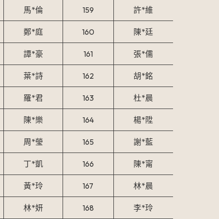
馬*倫
159
許*維
鄭*庭
160
陳*廷
譚*豪
161
張*儒
葉*詩
162
胡*銘
羅*君
163
杜*晨
陳*樂
164
楊*陞
周*瑩
165
謝*藍
丁*凱
166
陳*甯
黃*玲
167
林*晨
林*妍
168
李*玲