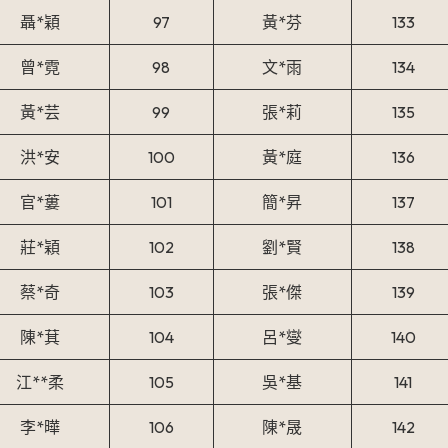
聶*穎
97
黃*芬
133
曾*霓
98
文*雨
134
黃*芸
99
張*莉
135
洪*安
100
黃*庭
136
官*蔞
101
簡*昇
137
莊*穎
102
劉*賢
138
蔡*奇
103
張*傑
139
陳*萁
104
呂*燮
140
江**柔
105
吳*基
141
李*曄
106
陳*晟
142