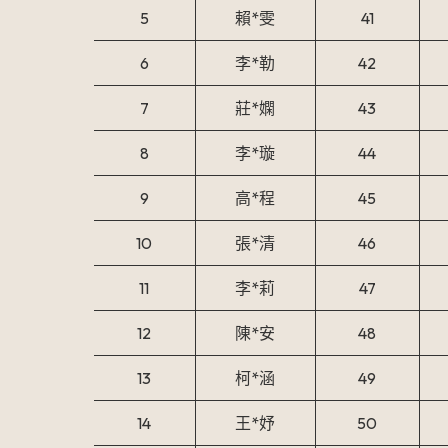
5
賴*雯
41
6
李*勒
42
7
莊*嫻
43
8
李*璇
44
9
高*程
45
10
張*清
46
11
李*莉
47
12
陳*安
48
13
柯*涵
49
14
王*妤
50