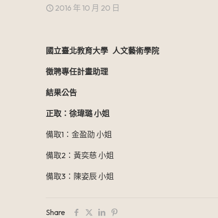
2016 年 10 月 20 日
國立臺北教育大學
人文藝術學院
徵聘專任計畫助理
結果公告
正取：徐瑋璐 小姐
備取1：金盈劭 小姐
備取2：黃奕慈 小姐
備取3：陳姿辰 小姐
Share