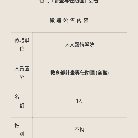
徵聘「
計畫專任助理
」公告
徵 聘 公 告 內 容
徵聘單
人文藝術學院
位
人員區
教育部計畫專任助理 (全職)
分
名
1人
額
性
不拘
別