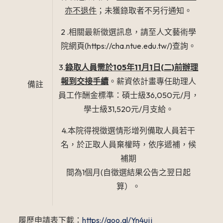
亦不退件
；未獲錄取者不另行通知。
2 .相關最新徵選訊息，請至人文藝術學
院網頁(https://cha.ntue.edu.tw/)查詢。
3.
錄取人員需於105年11月1日(二)前辦理
報到交接手續
。薪資依計畫專任助理人
備註
員工作酬金標準：碩士級36,050元/月，
學士級31,520元/月支給。
4.本院得視徵選情形增列備取人員若干
名，於正取人員棄權時，依序遞補，候
補期
間為1個月(自徵選結果公告之翌日起
算）。
履歷申請表下載：
https://goo.gl/Yn4ujj