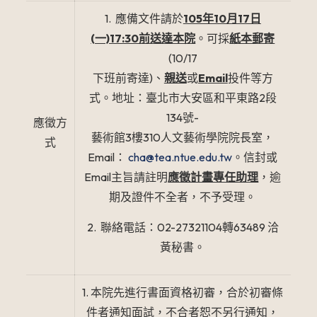
1. 應備文件請於
105年10月17日
(一)17:30前送達本院
。可採
紙本郵寄
(10/17
下班前寄達)、
親送
或
Email
投件等方
式。地址：臺北市大安區和平東路2段
134號-
應徵方
藝術館3樓310人文藝術學院院長室，
式
Email：
cha@tea.ntue.edu.tw
。信封或
Email主旨請註明
應徵計畫專任助理
，逾
期及證件不全者，不予受理。
2. 聯絡電話：02-27321104轉63489 洽
黃秘書。
1. 本院先進行書面資格初審，合於初審條
件者通知面試，
不合者恕不另行通知，