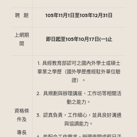
聘 期
105
年11月1日至105年12月31日
上網期
即日起至105年10月17日(一)止
間
1. 具經教育部認可之國內外學士或碩士
畢業之學歷（國外學歷應經駐外單位驗
證）。
2. 具規劃與辦理講座、工作坊等相關活
動之能力。
資格條
3. 認真負責，工作細心，並具良好溝通
件及
與協調能力。
專長
4. 能配合工作需求，辦理夜間或假日活