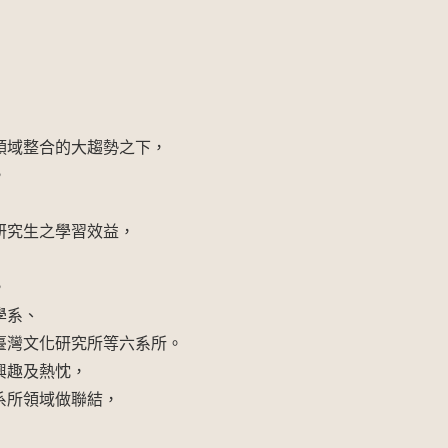
領域整合的大趨勢之下，
，
研究生之學習效益，
，
學系、
臺灣文化研究所等六系所。
興趣及熱忱，
系所領域做聯結，