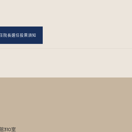
任院長選任投票須知
館310室