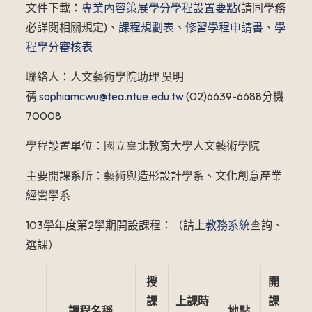
文件下載：
專業內容策展學分學程設置要點
(請同學務
必詳閱相關規定)、
課程規劃表
、
修習學程申請書
、
學
程學分審核表
聯絡人：人文藝術學院助理 吳明
蒨
sophiamcwu@tea.ntue.edu.tw
(02)6639-6688分機
70008
學程設置單位：國立臺北教育大學人文藝術學院
主要開課系所：藝術與造形設計學系、文化創意產業
經營學系
103學年度第2學期開設課程：（請上
教務系統
查詢、
選課）
授
開
課
上課時
課
課程名稱
地點