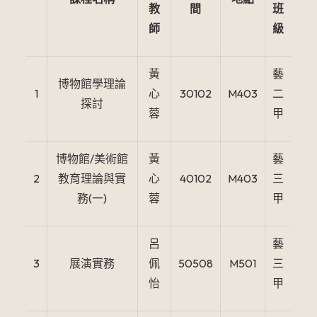
教
間
班
師
級
黃
藝
博物館學理論
1
心
30102
M403
二
探討
蓉
甲
博物館/美術館
黃
藝
2
教育理論與實
心
40102
M403
三
務(一)
蓉
甲
呂
藝
3
展演實務
佩
50508
M501
三
怡
甲