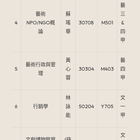
藝
藝術
蘇
三
4
NPO/NGO概
瑤
30708
M501
&
論
華
四
甲
黃
藝
藝術行政與管
5
心
30304
M403
四
理
蓉
甲
林
文
6
行銷學
詠
50204
Y705
一
能
甲
文
文創博物館展
(待