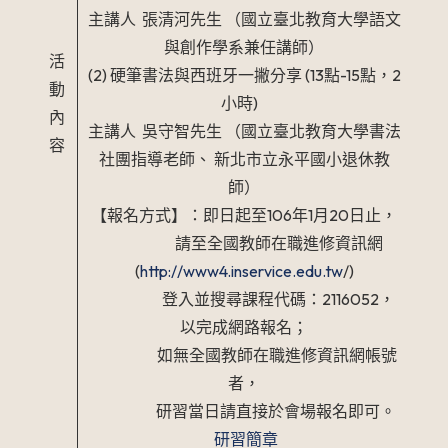
主講人 張清河先生 （國立臺北教育大學語文
與創作學系兼任講師）
活
(2) 硬筆書法與西班牙一撇分享 (13點-15點，2
動
小時)
內
主講人 吳守智先生 （國立臺北教育大學書法
容
社團指導老師、 新北市立永平國小退休教
師）
【報名方式】：即日起至106年1月20日止，
請至全國教師在職進修資訊網
(
http://www4.inservice.edu.tw
/)
登入並搜尋課程代碼：2116052，
以完成網路報名；
如無全國教師在職進修資訊網帳號
者，
研習當日請直接於會場報名即可。
研習簡章