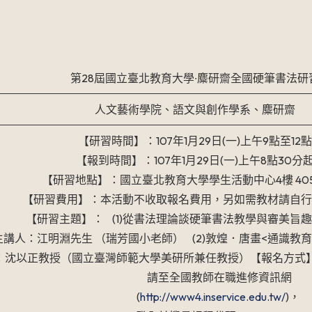
第28屆國立臺北教育大學∙麋研齋全國硬筆書法研
人文藝術學院、語文與創作學系、麋研齋
【研習時間】：107年1月29日(一)上午9點至12
【報到時間】：107年1月29日(一)上午8點30分
【研習地點】：國立臺北教育大學學生活動中心4樓 40
【研習費用】：本活動不收取報名費用，另如需教材請自
【研習主題】： (1)從書法理論談硬筆書法教學與審美旨趣 (9
人：江明淵先生 （瑞芳國小老師） (2)敦煌．唐畫<通識教育> (1
以正教授（國立臺灣師範大學美研所兼任教授）【報名方式】：即
請至全國教師在職進修資訊網
(
http://www4.inservice.edu.tw/
)，