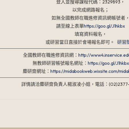
登入並搜尋課程代碼：2329893，
以完成網路報名；
如無全國教師在職進修資訊網帳號者
請至線上表單
https://goo.gl/J1hkbx
填寫資料報名，
或研習當日直接於會場報名即可。
研習
全國教師在職進修資訊網：
http://www4.inservice.ed
無教師研習帳號報名網址：
https://goo.gl/J1hkbx
麋研齋網址：
https://midabookweb.wixsite.com/mid
詳情請洽麋研齋負責人楊淑凌小姐，電話：(02)2377-6