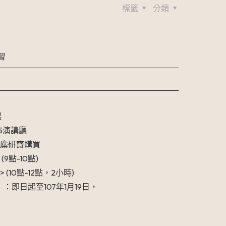
標籤
分類
習
點
起
5演講廳
行麋研齋購買
點-10點)
0點-12點，2小時)
日起至107年1月19日，