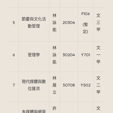
F106
林
文
節慶與文化活
5
詠
20304
三
(暫
動管理
能
甲
定)
林
文
6
管理學
詠
30204
Y701
一
能
甲
林
文
現代媒體與數
7
展
50708
Y502
二
位匯流
立
甲
許
文
多媒體與網頁