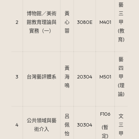
藝
博物館／美術
黃
三
2
館教育理論與
心
3080E
M401
甲
實務（一）
蓉
(教
育)
藝
黃
四
3
台灣藝評體系
海
20304
M501
甲
鳴
(理
論)
F106
呂
文
公共領域與藝
4
佩
30304
三
(暫
術介入
怡
甲
定)