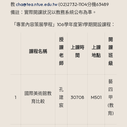
教
cha@tea.ntue.edu.tw
(02)2732-1104分機63489
備註：實際開課狀況以教務系統公布為準。
「專業內容策展學程」106學年度第1學期開設課程：
授
開
課
上課時
上課
課
課程名稱
老
間
地點
班
師
級
藝
孔
四
國際美術館教
1
建
30708
M501
甲
育比較
宸
(教
育)