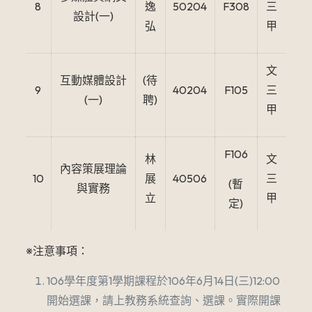
8
逸
50204
F308
三
設計(一)
弘
甲
文
互動媒體設計
(待
9
40204
F105
三
(一)
聘)
甲
F106
林
文
內容策展理論
10
展
40506
三
(暫
與實務
立
甲
定)
※注意事項：
106學年度第1學期課程於106年6月14日(三)12:00
開始選課，請上教務系統查詢、選課。實際開課