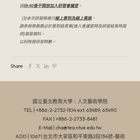
且
09:40
後不開放加入研習會議室
。
(3)本次研習將進行
線上簽到及線上簽退
，
請參與學員務必於簽到退表單(進入會議室時及研習結束時提
供)填
寫資料，
以利核發研習時數。
Share
國立臺北教育大學​｜人文藝術學院
TEL | +886-2-2732-1104 ext. 63489, 63490
FAX | +886-2-2733-8481
E-Mail | cha@tea.ntue.edu.tw
ADD | 10671 台北市大安區和平東路2段134號-藝術