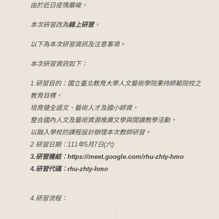
由於近日疫情嚴峻，
本次研習改為
線上研習
，
。
以下為本次研習資訊及注意事項
本次研習資訊如下：
1.研習目的：
國立臺北教育大學人文藝術學院秉持師範院校之
教育目標，
培育健全語文、藝術人才及國小師資，
整合國內人文及藝術資源推廣文學與閱讀教學活動，
以融入學校的課程設計辦理本次教師研習。
2.研習日期：111年5月7日(六)
3.
研習連結：
https://meet.google.
com/rhu-zhty-hmo
4.
研習代碼：
rhu-zhty-hmo
4.研習流程：