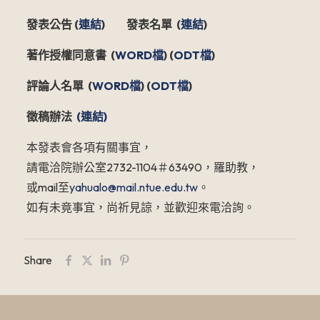
發表公告 (
連結
) 發表名單 (
連結
)
著作授權同意書 (
WORD檔
) (
ODT檔
)
評論人名單 (
WORD檔
) (
ODT檔
)
徵稿辦法
(連結)
本發表會各項有關事宜，
請電洽院辦公室2732-1104＃63490，羅助教，
或mail至
yahualo@mail.ntue.edu.tw
。
如有未竟事宜，尚祈見諒，並歡迎來電洽詢。
Share