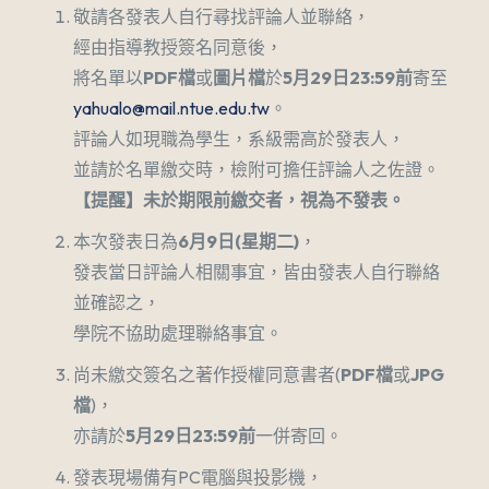
敬請各發表人自行尋找評論人並聯絡，
經由指導教授簽名同意後，
將名單以
PDF檔
或
圖片檔
於
5
月29日23:59前
寄至
yahualo@mail.ntue.edu.tw
。
評論人如現職為學生，系級需高於發表人，
並請於名單繳交時，檢附可擔任評論人之佐證。
【提醒】未於期限前繳交者，視為不發表。
本次發表日為
6月9日(星期二)
，
發表當日評論人相關事宜，皆由發表人自行聯絡
並確認之，
學院不協助處理聯絡事宜。
尚未繳交簽名之著作授權同意書者(
PDF
檔
或
JPG
檔
)，
亦請於
5
月29日23:59前
一併寄回。
發表現場備有PC電腦與投影機，