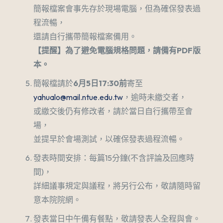
簡報檔案會事先存於現場電腦，但為確保發表過
程流暢，
還請自行攜帶簡報檔案備用。
【提醒】為了避免電腦規格問題，請備有PDF版
本。
簡報檔請於
6
月5日17:30前
寄至
yahualo@mail.ntue.edu.tw
，逾時未繳交者，
或繳交後仍有修改者，請於當日自行攜帶至會
場，
並提早於會場測試，以確保發表過程流暢。
發表時間安排：每篇15分鐘(不含評論及回應時
間)，
詳細議事規定與議程，將另行公布，敬請隨時留
意本院院網。
發表當日中午備有餐點，敬請發表人全程與會。