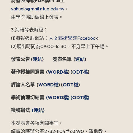
將
發表海報
PDF
檔
email
至
yahualo@mail.ntue.edu.tw
，
由學院協助做線上發表。
3.
海報發表時程：
(1)
海報張貼網站：
人文藝術學院Facebook
(2)
展出時間為
09:00-16:30
，不分早上下午場。
發表公告 (
連結
)
發表名單 (
連結
)
著作授權同意書 (
WORD
檔
) (
ODT
檔
)
評論人名單 (
WORD
檔
) (
ODT
檔
)
學術倫理切結書
(WORD
檔)
(ODT
檔)
徵稿辦法
(
連結)
本發表會各項有關事宜，
請電洽院辦公室2732-1104＃63490，羅助教，