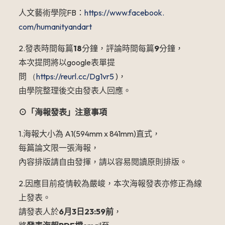
人文藝術學院
FB
：
https://www.facebook.
com/humanityandart
2.發表時間每篇
18
分鐘，評論時間每篇
9
分鐘，
本次提問將以
google
表單提
問
（
https://reurl.cc/Dg1vr5
)
，
由學院整理後交由發表人回應。
⊙「海報發表」注意事項
1.
海報大小為
A1(594mm x 841mm)
直式，
每篇論文限一張海報，
內容排版請自由發揮，請以容易閱讀原則排版。
2.
因應目前疫情較為嚴峻，本次海報發表亦修正為線
上發表。
請發表人於
6
月
3
日
23:59
前
，