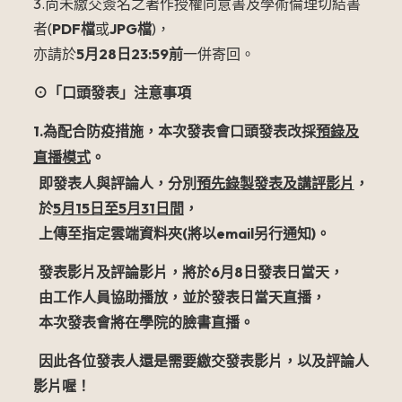
3.尚未繳交簽名之著作授權同意書及學術倫理切結書
者(
PDF
檔
或
JPG檔
)，
亦請於
5
月28日23:59前
一併寄回。
⊙「口頭發表」注意事項
1.
預錄及
為配合防疫措施，本次發表會口頭發表改採
直播模式
。
即發表人與評論人，分別
預先錄製發表及講評影片
，
於
5
月
15
日至
5
月
31
日間
，
上傳至指定雲端資料夾
(
將以
email
另行通知
)
。
發表影片及評論影片，將於
6
月
8
日發表日當天，
由工作人員協助播放，並於發表日當天直播，
本次發表會將在學院的臉書直播。
因此各位發表人還是需要繳交發表影片，以及評論人
影片喔！