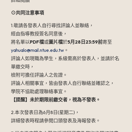
詳細閱讀
⊙共同注意事項
1.敬請各發表人自行尋找評論人並聯絡，
經由指導教授簽名同意後，
將名單以
PDF檔
或
圖片檔
於
5
月28日23:59前
寄至
yahualo@mail.ntue.edu.tw
。
評論人如現職為學生，系級需高於發表人，並請於名
單繳交時，
檢附可擔任評論人之佐證。
評論人相關事宜，皆由發表人自行聯絡並確認之，
學院不協助處理聯絡事宜。
【提醒】未於期限前繳交者，視為不發表。
2.本次發表日為6月8日(星期二)，
詳細發表時程請參閱口頭發表及海報發表。