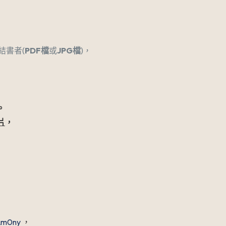
結書者(
PDF
檔
或
JPG
檔
)，
。
片
，
。
rLm0ny
，