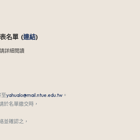
表名單
(
連結
)
請詳細閱讀
寄至
yahualo@mail.ntue.edu.tw
。
請於名單繳交時，
絡並確認之，