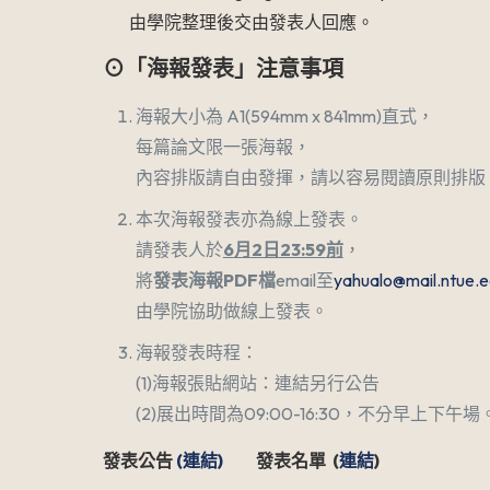
由學院整理後交由發表人回應。
⊙「海報發表」注意事項
海報大小為 A1(594mm x 841mm)直式，
每篇論文限一張海報，
內容排版請自由發揮，請以容易閱讀原則排版
本次海報發表亦為線上發表。
請發表人於
6
月
2
日
23:59
前
，
將
發表海報
PDF
檔
email至
yahualo@mail.ntue.e
由學院協助做線上發表。
海報發表時程：
(1)海報張貼網站：連結另行公告
(2)展出時間為09:00-16:30，不分早上下午場
發表公告
(連結)
發表名單 (
連結
)