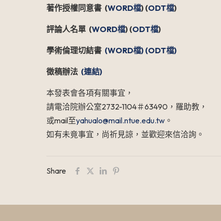
著作授權同意書
(
WORD
檔
) (
ODT
檔
)
評論人名單
(
WORD
檔
) (
ODT
檔
)
學術倫理切結書
(WORD
檔
)
(ODT
檔
)
徵稿辦法
(
連結
)
本發表會各項有關事宜，
請電洽院辦公室2732-1104＃63490，羅助教，
或mail至
yahualo@mail.ntue.edu.tw
。
如有未竟事宜，尚祈見諒，並歡迎來信洽詢。
Share