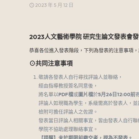
2023 年 5 月 12 日
2023
人文藝術學院
研究生論文發表會發
恭喜各位進入發表階段，下列為發表的注意事項，
⊙共同注意事項
敬請各發表人自行尋找評論人並聯絡，
經由指導教授簽名同意後，
將名單以
PDF
檔
或
圖片檔
於
5
月
26
日
12:00
前
評論人如現職為學生，系級需高於發表人，並
檢附可擔任評論人之佐證。
發表當日評論人相關事宜，皆由發表人自行聯
學院不協助處理聯絡事宜。
【提醒】未於期限前繳交者，視為不發表。