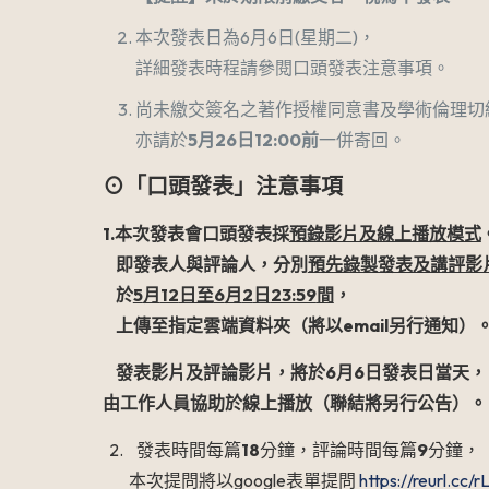
本次發表日為6月6日(星期二)，
詳細發表時程請參閱口頭發表注意事項。
尚未繳交簽名之著作授權同意書及學術倫理切
亦請於
5
月
26
日
12:00
前
一併寄回。
⊙「口頭發表」注意事項
1.
本次發表會口頭發表採
預錄影片及線上播放模式
即發表人與評論人，分別
預先錄製發表及講評影
於
5
月
12
日至
6
月
2
日
23:59
間
，
上傳至指定雲端資料夾
（將以
email
另行通知）
發表影片及評論影片，將於
6
月
6
日發表日當天，
由工作人員協助於線上播放
（聯結將另行公告）。
2. 發表時間每篇
18
分鐘，評論時間每篇
9
分鐘，
本次提問將以google表單提問
https://reurl.cc/