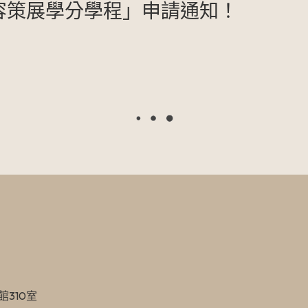
內容策展學分學程」申請通知！
館310室